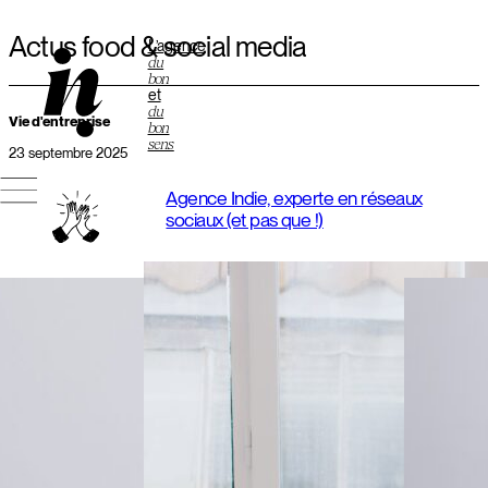
Actus food & social media
L’agence
du
bon
et
du
Vie d'entreprise
bon
sens
23 septembre 2025
Agence Indie, experte en réseaux
sociaux (et pas que !)