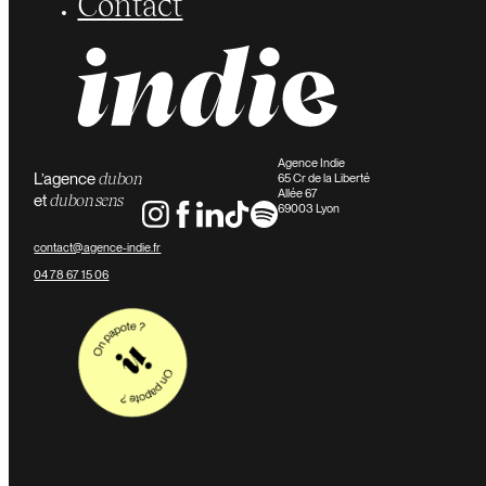
Contact
Agence Indie
L’agence
du bon
65 Cr de la Liberté
Allée 67
et
du bon sens
69003 Lyon
contact@agence-indie.fr
04 78 67 15 06