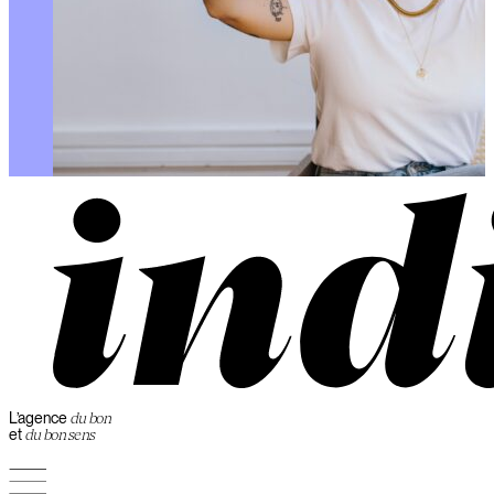
L’agence
du bon
et
du bon sens
L’agence
du bon
et
du bon sens