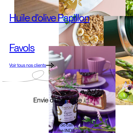
Huile d’olive Papillon
Favols
Voir tous nos clients
Envie d’une place
ici
?
So call
me INDIE