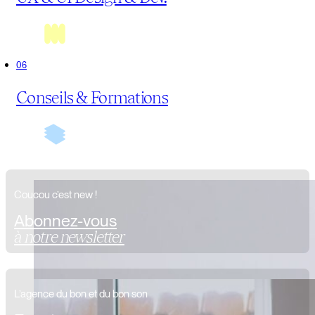
0
Conseils & Formations
Coucou c’est new !
Abonnez-vous
à notre newsletter
L’agence du bon et du bon son