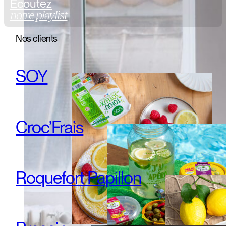
Ecoutez
notre playlist
Nos clients
SOY
Croc’Frais
Roquefort Papillon