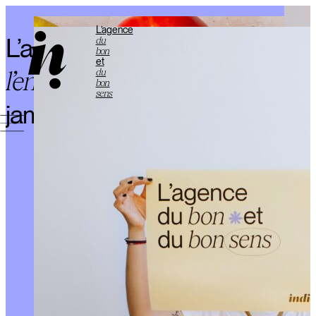
L’agence
L’agence qui fait
comme elle
du
bon
et
l’entend
mais qui n’oublie
du
bon
sens
jamais
d’écouter
.