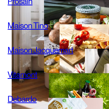
Prosain
Maison Tino
Maison Jacquemart
Vitamont
Debardo