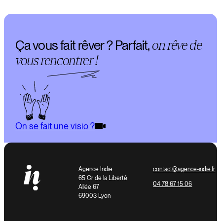
Ça vous fait rêver ? Parfait,
on rêve de
vous
rencontrer
!
On se fait une visio ?
Agence Indie
contact@agence-indie.fr
65 Cr de la Liberté
04 78 67 15 06
Allée 67
69003 Lyon