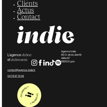
Clients
Actus
Contact
Agence Indie
L’agence
du bon
65 Cr de la Liberté
Allée 67
et
du bon sens
69003 Lyon
contact@agence-indie.fr
04 78 67 15 06