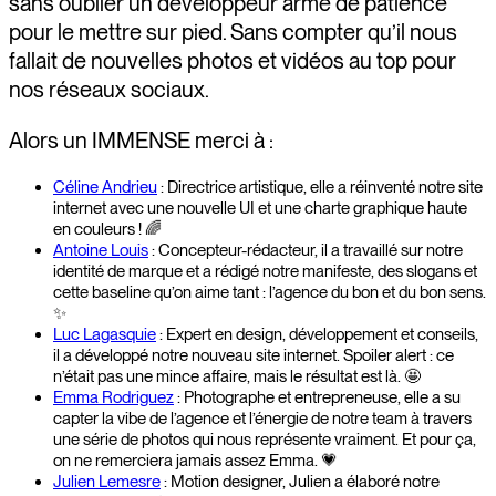
sans oublier un développeur armé de patience
pour le mettre sur pied. Sans compter qu’il nous
fallait de nouvelles photos et vidéos au top pour
nos réseaux sociaux.
Alors un IMMENSE merci à :
Céline Andrieu
: Directrice artistique, elle a réinventé notre site
internet avec une nouvelle UI et une charte graphique haute
en couleurs ! 🌈
Antoine Louis
: Concepteur-rédacteur, il a travaillé sur notre
identité de marque et a rédigé notre manifeste, des slogans et
cette baseline qu’on aime tant : l’agence du bon et du bon sens.
✨
Luc Lagasquie
: Expert en design, développement et conseils,
il a développé notre nouveau site internet. Spoiler alert : ce
n’était pas une mince affaire, mais le résultat est là. 🤩
Emma Rodriguez
: Photographe et entrepreneuse, elle a su
capter la vibe de l’agence et l’énergie de notre team à travers
une série de photos qui nous représente vraiment. Et pour ça,
on ne remerciera jamais assez Emma. 💗
Julien Lemesre
: Motion designer, Julien a élaboré notre