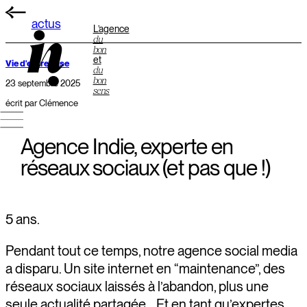
actus
L’agence
du
bon
et
Vie d'entreprise
du
bon
23 septembre 2025
sens
écrit par Clémence
Agence Indie, experte en
réseaux sociaux (et pas que !)
5 ans.
Pendant tout ce temps, notre agence social media
a disparu. Un site internet en “maintenance”, des
réseaux sociaux laissés à l’abandon, plus une
seule actualité partagée… Et en tant qu’expertes