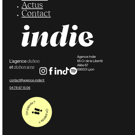
Actus
Contact
Agence Indie
L’agence
du bon
65 Cr de la Liberté
Allée 67
et
du bon sens
69003 Lyon
contact@agence-indie.fr
04 78 67 15 06