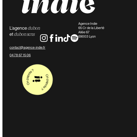
Agence Indie
L’agence
du bon
65 Cr de la Liberté
Allée 67
et
du bon sens
69003 Lyon
contact@agence-indie.fr
04 78 67 15 06