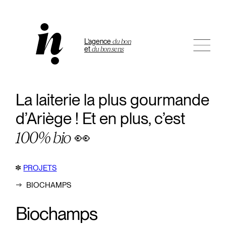
L’agence
du bon
et
du bon sens
La laiterie la plus gourmande
d’Ariège ! Et en plus, c’est
100% bio
👀
PROJETS
BIOCHAMPS
Biochamps